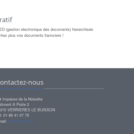
atif
ED (gestion electronique des documents) hierarchisée
chez plus vos documents fiannciers !
ontactez-nous
4 Impasse de la Noisette
timent A Porte 2
1370 VERRIERES LE BUISSON
l: 01 85 41 07 75
contact direct
ail: