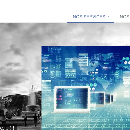
NOS SERVICES
NOS
s
 .. ) !