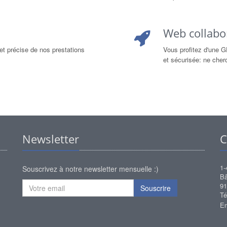
Web collabor
et précise de nos prestations
Vous profitez d'une G
et sécurisée: ne cher
Newsletter
C
1-
Souscrivez à notre newsletter mensuelle :)
Bâ
9
Souscrire
Té
Em